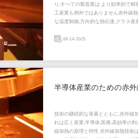
り,すべての製造業は より効率的で
工産業も例外ではありません赤外線熱
な温度制御,方向的な熱伝達,グラス
を果たします低効率,不均等な加熱,
効果的に解決します. グラス加工の
08-14-2025
技術はこれらのプロセス段階における
ます. 1グラスラミネー...
半導体産業のための赤外
技術の継続的な発展とともに,赤外線
れは広く産業,半導体,医療,高効率の
線加熱の原理と特性 赤外線加熱技術