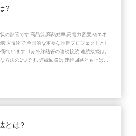
は?
の熱管です 高品質,高熱効率,高電力密度,省エネ
の暖房技術で,全国的な重要な推進プロジェクトとし
得ています. 1赤外線熱管の連続接続 連続接続は,
方法の1つです. 連続回路は,連続回路とも呼ばれ
,分岐電圧の和に等しい. (2) 連続回路における総電流
おける総抵抗は,支線抵抗の和に等しい. (4) 連続回路
.暖房管は同じ回路に接続されてい...
法とは?