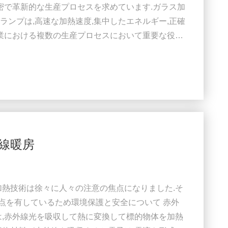
精密で革新的な生産プロセスを求めています.ガラス加
ランプは,高速な加熱速度,集中したエネルギー,正確
産業における複数の生産プロセスにおいて重要な役割
従来の加熱方法に関連した高エネルギー消費の問題を
多くのプロセス段階では加熱が必要であり,赤外線加熱
加熱問題に対して有効で効率的な解決策を提供し
線暖房
加熱技術は徐々に人々の注意の焦点になりました.そ
利点を有しているため環境保護と安全について 赤外
は,赤外線光を吸収して熱に変換して標的物体を加熱