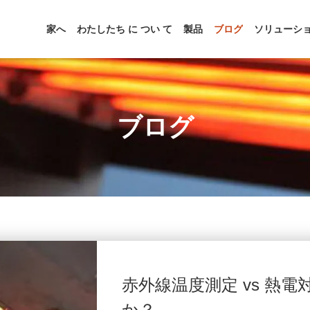
家へ
わたしたち に つい て
製品
ブログ
ソリューシ
ブログ
赤外線温度測定 vs 熱
か？