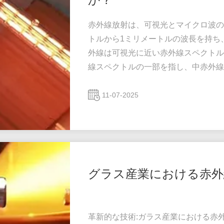
赤外線放射は、可視光とマイクロ波の
トルから1ミリメートルの波長を持ち
外線は可視光に近い赤外線スペクトル
線スペクトルの一部を指し、中赤外線
視」であることに注意が必要です。つ
目に見える赤色光の外側に位置し、赤
11-07-2025
同様で、人間の目に見える紫色光の外
ます。 赤外線放射は、人間の目で観察す
グラス産業における赤外
革新的な技術:ガラス産業における赤