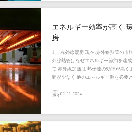
エネルギー効率が高く 環
房
1、 赤外線暖房 現在,赤外線熱管の
外線熱管はなぜエネルギー節約を達成
て 赤外線加熱は 熱伝達の効率が高く
間が少なく,他のエネルギー源を必要
する必要なく動作することができます
も乾燥場でのエネルギー節約の目標を達
02-21-2024
ク溶接など,多くの工業プロセスには
確に加熱する必...