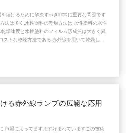
展を続けるために解決すべき非常に重要な問題です
方法は多く,水性塗料の乾燥方法は,水性塗料の水性
.乾燥速度と水性塗料のフィルム形成質は大きく異
低コストな乾燥方法である.赤外線を用いて乾燥した
よって覆われていないように見える.粘着現象:赤外線
を 及ぼし ませ ん赤外線で乾燥すると 外部放射線ほど早
frared drying of ...
ける赤外線ランプの広範な応用
めに 市場によってますます好まれていますこの技術