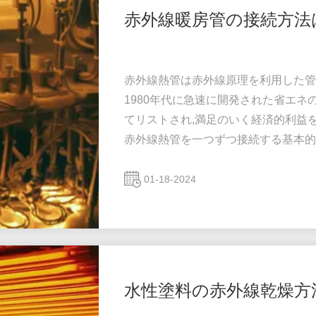
赤外線暖房管の接続方法
赤外線熱管は赤外線原理を利用した管状
1980年代に急速に開発された省エネ
てリストされ,満足のいく経済的利益を
赤外線熱管を一つずつ接続する基本的な
ます. (1) 連続回路における総電圧は
は,支線電流に等しい. (3) 連続回路に
01-18-2024
では,総電力は支線電源の合計に等しい
水性塗料の赤外線乾燥方