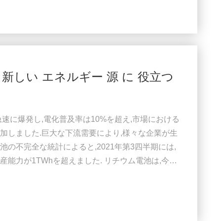
強い浸透率などの赤外線乾燥機器の利点が徐々に
は 新しい エネルギー 源 に 役立つ
急速に爆発し,電化普及率は10%を超え,市場における
加しました.巨大な下流需要により,様々な企業が生
の不完全な統計によると,2021年第3四半期には,
能力が1TWhを超えました. リチウム電池は,今日
多くの交通機関で広く使用されています. 爆発的な
.電極は通常,銅製の金属ホイールにスローラコーティ
イルのスローを乾燥させるのは簡単ではなく,乾燥温