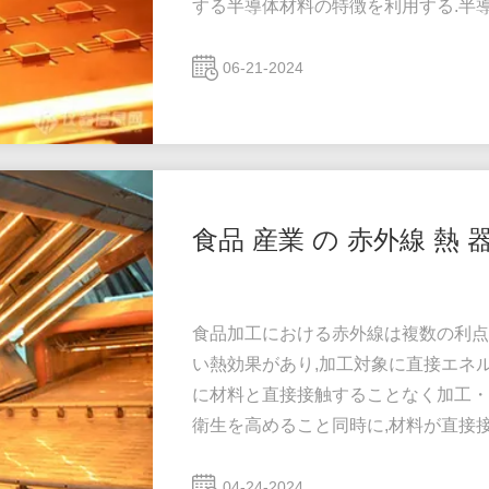
する半導体材料の特徴を利用する.半
熱を生成し,電流帯から電流帯へ移行し
効果が得られる. 赤外線熱技術には以下の
06-21-2024
に よっ て,半導体 材料 は 効率 的 に 光 
食品 産業 の 赤外線 熱 
食品加工における赤外線は複数の利点が
い熱効果があり,加工対象に直接エネル
に材料と直接接触することなく加工・
衛生を高めること同時に,材料が直接
を持つ,さまざまな種類の食品の生産に
で広く使用されています (1) 赤外線
04-24-2024