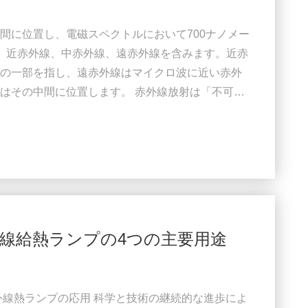
間に位置し、電磁スペクトルにおいて700ナノメー
、近赤外線、中赤外線、遠赤外線を含みます。近赤
の一部を指し、遠赤外線はマイクロ波に近い赤外
はその中間に位置します。 赤外線放射は「不可
まり、人間の目で見ることはできません。人間の
色光よりも低い周波数を持っています。紫外線も
側に位置し、紫色光よりも高い周波数を持ってい
ることがで...
線給熱ランプの4つの主要用途
外線熱ランプの応用 科学と技術の継続的な進歩によ