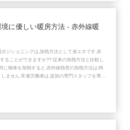
境に優しい暖房方法 - 赤外線暖
市場ポジショニングは,加熱方法として省エネです.赤
することができますか?? 従来の加熱方法と比較し
,同じ物体を加熱すると,赤外線熱管の加熱方法は,時
としません.常連労働者は,追加の専門スタッフを導入
.エネルギー節約と排出削減の全国的な呼びかけに
成する. 粉末塗装の固化,塗装の乾燥,プラスチッ
加熱プロセスが必要です.,赤外線散熱器からの熱が正