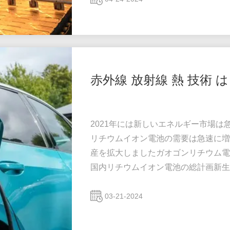
プロセスの一つです高熱放射線効率と
業界で顕著になっ...
赤外線 放射線 熱 技術 
2021年には新しいエネルギー市場は
リチウムイオン電池の需要は急速に増
産を拡大しましたガオゴンリチウム電池
国内リチウムイオン電池の総計画新生産
の電気自動車,オートバイ,および他の
応用として,電極の製造も不可欠です
03-21-2024
ングで覆われていますしかし,金属ホ
度,エネ...