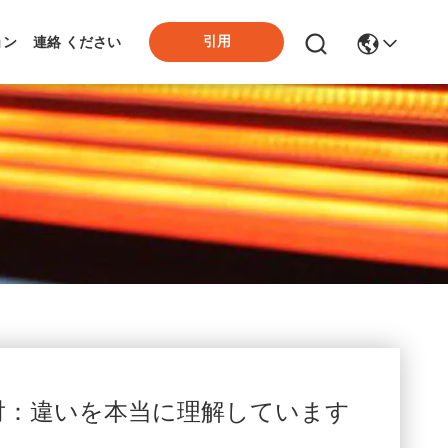
引用
ョン
連絡 ください
電対：違いを本当に理解しています