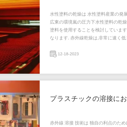
水性塗料の乾燥は 水性塗料産業の発
広東の環境嵐の圧力下水性塗料の乾燥
塗料を使用することを検討しています
なります. 赤外線乾燥は,非常に速く
印刷物は高く積み重ねられ,印刷物に
乾燥 放射線 は 人 の 健康 に 害 
12-18-2023
く硬化しない 水性塗料の赤外線乾燥方法とは? In
プラスチックの溶接にお
赤外線 溶接 技術は 独自の利点のた