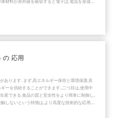
導体材料が赤外線を吸収すると電子は,電流を形成し,
ます.この熱は,標的物体の温度を上昇させます.熱
特徴がある. ● 効率: 赤外線 光 の 高 エネルギー
を 熱 に 変換 し,それ に よっ ...
器 の 応用
あります. まず,高エネルギー保存と環境保護,良
ギーを供給することができます.,二つ目は,使用中
生産できる.食品の質と安全性をより簡単に制御し,
接触しないという特徴は,より高度な技術的な応用性
も適しています. 1、 赤外線暖房ランプは食品産業
脱水と乾燥 乾燥プロセスは 中国の食品産業の重要な