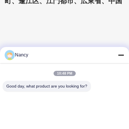
町、蓬江区、江門都市、広東省、中国
Nancy
10:48 PM
Good day, what product are you looking for?
Mrs. Nancy
Sales Manager