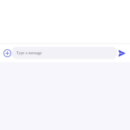
WhatsAPPについ
て:
+8618026750668
ウェチャット:
86-18026750668
メール :
nancy@gdyouhui.com
電話:
86-18026750668
Photo
Video Call
Audio Call
Mrs. Trina
Sales Manager