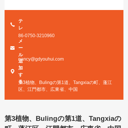
テ
レ
86-0750-3210960
メ

ー
ル
nancy@gdyouhui.com
追
加

す
る
第3植物、Bulingの第1道、Tangxiaの町、蓬江
区、江門都市、広東省、中国
第3植物、Bulingの第1道、Tangxiaの