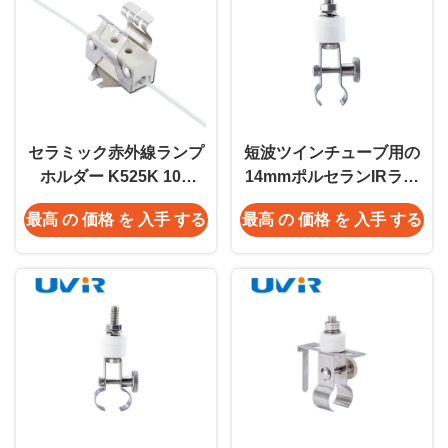
セラミック赤外線ランプ
短波ツインチューブ用の
ホルダー K525K 10A
14mmポルセランIRラン
250V
プホルダー
最高 の 価格 を 入手 する
最高 の 価格 を 入手 する