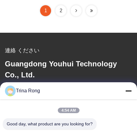
1
2
連絡 ください
Guangdong Youhui Technology
Co., Ltd.
Trina Rong
メール
nancy@gdyouhui.com
4:54 AM
Good day, what product are you looking for?
住所