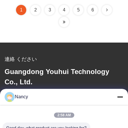
1
2
3
4
5
6
連絡 ください
Guangdong Youhui Technology
Co., Ltd.
Nancy
メール
nancy@gdyouhui.com
2:58 AM
Good day, what product are you looking for?