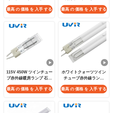
外線ヒートランプ
230V ホワイトコーティ
最高 の 価格 を 入手 する
最高 の 価格 を 入手 する
ング
115V 450W ツインチュー
ホワイトクォーツツイン
ブ赤外線暖房ランプ 石英
チューブ赤外線ランプ
ガラス
3000W 230V 500mm 加
最高 の 価格 を 入手 する
最高 の 価格 を 入手 する
熱