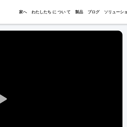
家へ
わたしたち に つい て
製品
ブログ
ソリューシ
Play
Video