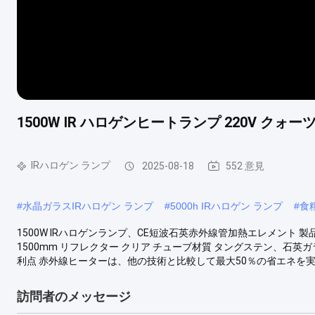
1500W IR ハロゲンヒートランプ 220V クォ
IRハロゲン ランプ
2025-08-18
552 意見
#
水晶ガラスIRハロゲン ランプ
#
5000h IRハロゲン ランプ
#
食
1500W IRハロゲンランプ、CE短波石英赤外線管加熱エレメント 製品仕様
1500mm リフレクター クリア チューブ材質 タングステン、石英ガラス 応答
利点 赤外線ヒーターは、他の技術と比較して最大50％の省エネを実現
訪問者のメッセージ