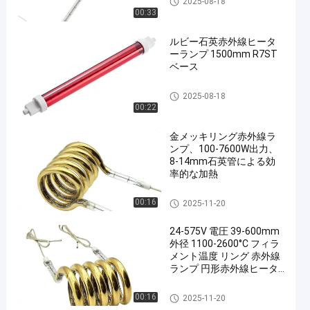
2025-08-18
00:33
ルビー石英赤外線ヒータ
ーランプ 1500mm R7ST
ベース
IRハロゲン ランプ
2025-08-18
00:22
金メッキリング赤外線ラ
ンプ、100-7600W出力、
8-14mm石英管による効
率的な加熱
リング赤外線ランプ
00:16
2025-11-20
24-575V 電圧 39-600mm
外径 1100-2600°C フィラ
メント温度 リング 赤外線
ランプ 円形赤外線ヒータ
ーチューブ
リング赤外線ランプ
00:16
2025-11-20