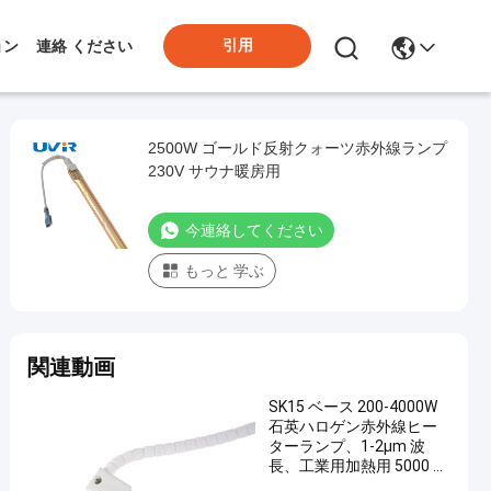
引用
ョン
連絡 ください
2500W ゴールド反射クォーツ赤外線ランプ
230V サウナ暖房用
今連絡してください
もっと 学ぶ
関連動画
SK15 ベース 200-4000W
石英ハロゲン赤外線ヒー
ターランプ、1-2μm 波
長、工業用加熱用 5000 時
間の動作時間