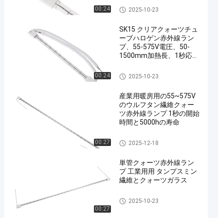
水晶赤外線ランプ
00:24
2025-10-23
SK15 クリアクォーツチュ
ーブハロゲン赤外線ラン
プ、55-575V電圧、50-
1500mm加熱長、1秒応答
高速加熱用
水晶赤外線ランプ
00:24
2025-10-23
産業用暖房用の55~575V
のウルフタン繊維クォー
ツ赤外線ランプ 1秒の開始
時間と5000hの寿命
水晶赤外線ランプ
00:27
2025-12-18
単管クォーツ赤外線ラン
プ 工業用用 タンプスミン
繊維とクォーツガラス
水晶赤外線ランプ
2025-10-23
00:27