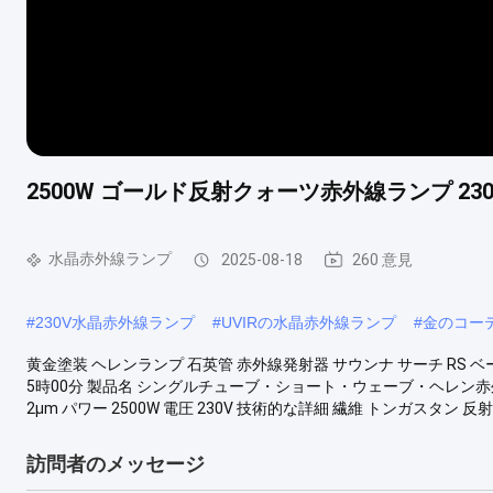
2500W ゴールド反射クォーツ赤外線ランプ 23
水晶赤外線ランプ
2025-08-18
260 意見
#
230V水晶赤外線ランプ
#
UVIRの水晶赤外線ランプ
#
金のコー
黄金塗装 ヘレンランプ 石英管 赤外線発射器 サウンナ サーチ RS 
5時00分 製品名 シングルチューブ・ショート・ウェーブ・ヘレン赤外
2μm パワー 2500W 電圧 230V 技術的な詳細 繊維 トンガスタン 反射器
訪問者のメッセージ