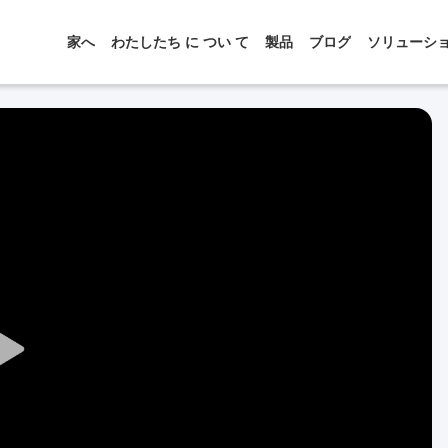
家へ
わたしたち に つい て
製品
ブログ
ソリューシ
Play
Video